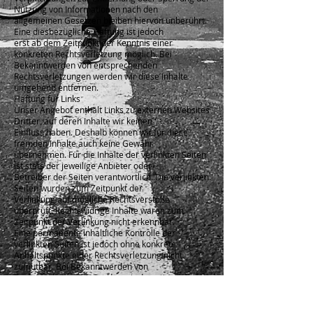
Nutzung von Informationen nach den
allgemeinen Gesetzen bleiben hiervon unberührt.
Eine diesbezügliche Haftung ist jedoch
erst ab dem Zeitpunkt der Kenntnis einer
konkreten Rechtsverletzung möglich. Bei
Bekanntwerden von entsprechenden
Rechtsverletzungen werden wir diese Inhalte
umgehend entfernen.
Haftung für Links
Unser Angebot enthält Links zu externen Websites
Dritter, auf deren Inhalte wir keinen
Einfluss haben. Deshalb können wir für diese
fremden Inhalte auch keine Gewähr
übernehmen. Für die Inhalte der verlinkten Seiten
ist stets der jeweilige Anbieter oder
Betreiber der Seiten verantwortlich. Die verlinkten
Seiten wurden zum Zeitpunkt der
Verlinkung auf mögliche Rechtsverstöße
überprüft. Rechtswidrige Inhalte waren zum
Zeitpunkt der Verlinkung nicht erkennbar.
Eine permanente inhaltliche Kontrolle der
verlinkten Seiten ist jedoch ohne konkrete
Anhaltspunkte einer Rechtsverletzung nicht
zumutbar. Bei Bekanntwerden von
Rechtsverletzungen werden wir derartige Links
umgehend entfernen.
Urheberrecht
Die durch die Seitenbetreiber erstellten Inhalte