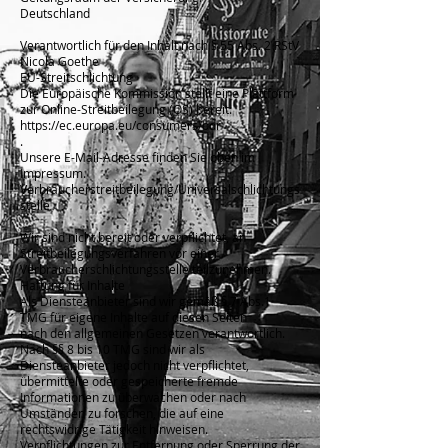
Deutschland
Verantwortlich für den Inhalt nach § 55 Abs. 2 RStV
Nicola Goethe
EU-Streitschlichtung
Die Europäische Kommission stellt eine Plattform
zur Online-Streitbeilegung (OS) bereit:
https://ec.europa.eu/consumers/odr
.
Unsere E-Mail-Adresse finden Sie oben im
Impressum.
Verbraucherstreitbeilegung/Universalschlichtungs
stelle
Wir sind nicht bereit oder verpflichtet, an
Streitbeilegungsverfahren vor einer
Verbraucherschlichtungsstelle teilzunehmen.
Haftung für Inhalte
Als Diensteanbieter sind wir gemäß § 7 Abs.1
TMG für eigene Inhalte auf diesen Seiten
nach den allgemeinen Gesetzen verantwortlich.
Nach §§ 8 bis 10 TMG sind wir als
Diensteanbieter jedoch nicht verpflichtet,
übermittelte oder gespeicherte fremde
Informationen zu überwachen oder nach
Umständen zu forschen, die auf eine
rechtswidrige Tätigkeit hinweisen.
Verpflichtungen zur Entfernung oder Sperrung der