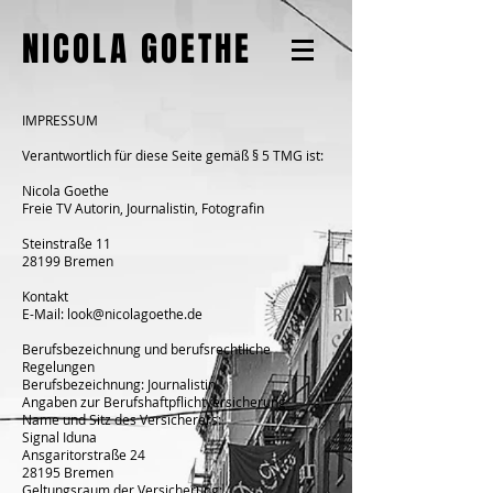
NICOLA GOETHE
IMPRESSUM
Verantwortlich für diese Seite gemäß § 5 TMG ist:
Nicola Goethe
Freie TV Autorin, Journalistin, Fotografin
Steinstraße 11
28199 Bremen
Kontakt
E-Mail:
look@nicolagoethe.de
Berufsbezeichnung und berufsrechtliche
Regelungen
Berufsbezeichnung: Journalistin
Angaben zur Berufshaftpflichtversicherung
Name und Sitz des Versicherers:
Signal Iduna
Ansgaritorstraße 24
28195 Bremen
Geltungsraum der Versicherung: